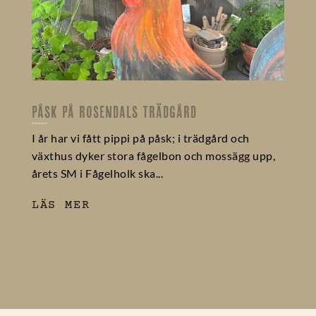
PÅSK PÅ ROSENDALS TRÄDGÅRD
0 kommentarer
I år har vi fått pippi på påsk; i trädgård och
växthus dyker stora fågelbon och mossägg upp,
årets SM i Fågelholk ska...
LÄS MER