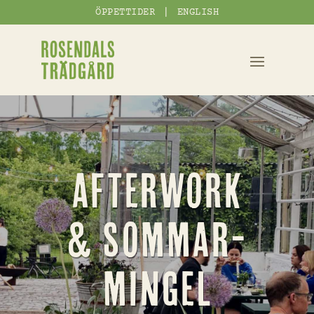
|
ÖPPETTIDER
ENGLISH
AFTERWORK
& SOMMAR-
MINGEL