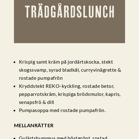
Krispig samt kräm på jordärtskocka, stekt
skogssvamp, syrad bladkål, curryvinägrette &
rostade pumpafrön
Kryddstekt REKO-kyckling, rostade betor,
pepparrotskräm, krispiga brödsmulor, kapris,
senapsfrö & dill
Pumpasoppa med rostade pumpafrön.
MELLANRÄTTER
Gulärtshummus med höstgrönt, rostad