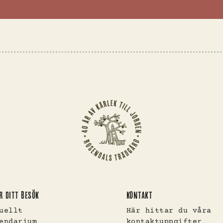
R DITT BESÖK
KONTAKT
uellt
Här hittar du våra
endarium
kontaktuppgifter