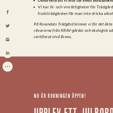
Observera att vi inte tar emot bordsbokni
Vi har öl- och vinrättigheter för Trädgår
fruktträdgården får man inte dricka alko
På Rosendals Trädgård brinner vi för det äkt
råvarorna från KRAV-gårdar och ekologisk od
certifierat nivå Brons.
NU ÄR BOKNINGEN ÖPPEN!
Upplev ett julbord