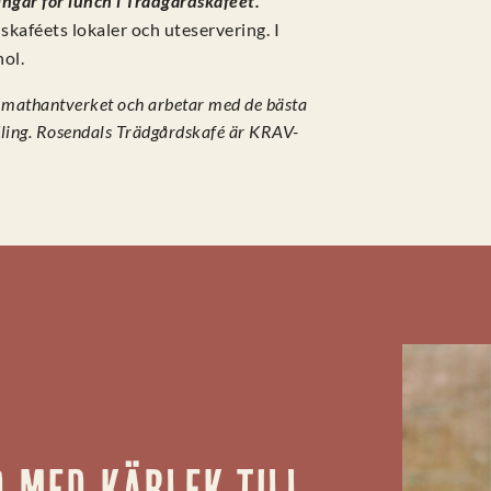
ngar för lunch i Trädgårdskaféet.
dskaféets lokaler och uteservering. I
hol.
a mathantverket och arbetar med de bästa
ling. Rosendals Trädgårdskafé är KRAV-
 med kärlek till