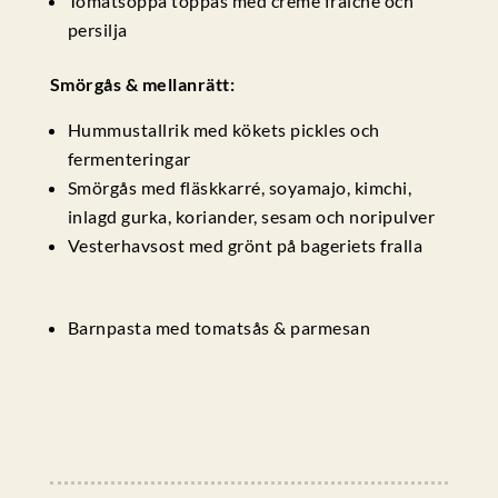
Tomatsoppa toppas med crème fraiche och
persilja
Smörgås & mellanrätt:
Hummustallrik med kökets pickles och
fermenteringar
Smörgås med fläskkarré, soyamajo, kimchi,
inlagd gurka, koriander, sesam och noripulver
Vesterhavsost med grönt på bageriets fralla
Barnpasta med tomatsås & parmesan