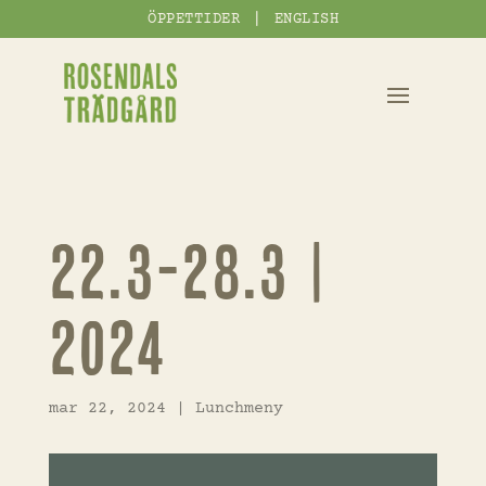
|
ÖPPETTIDER
ENGLISH
22.3-28.3 |
2024
mar 22, 2024
|
Lunchmeny