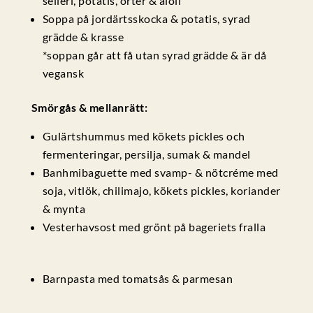
selleri, potatis, örter & aioli
Soppa på jordärtsskocka & potatis, syrad
grädde & krasse
*soppan går att få utan syrad grädde & är då
vegansk
Smörgås & mellanrätt:
Gulärtshummus med kökets pickles och
fermenteringar, persilja, sumak & mandel
Banhmibaguette med svamp- & nötcréme med
soja, vitlök, chilimajo, kökets pickles, koriander
& mynta
Vesterhavsost med grönt på bageriets fralla
Barnpasta med tomatsås & parmesan