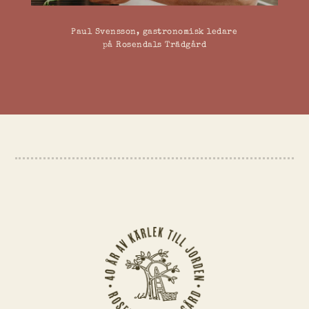
Paul Svensson, gastronomisk ledare
på Rosendals Trädgård