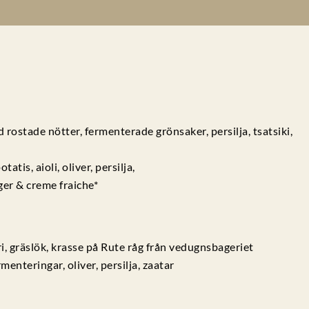
rostade nötter, fermenterade grönsaker, persilja, tsatsiki,
tis, aioli, oliver, persilja,
er & creme fraiche*
ri, gräslök, krasse på Rute råg från vedugnsbageriet
nteringar, oliver, persilja, zaatar