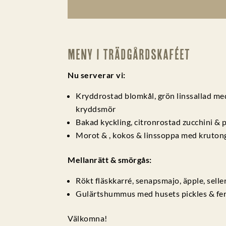
Meny i Trädgårdskaféet
Nu serverar vi:
Kryddrostad blomkål, grön linssallad med 
kryddsmör
Bakad kyckling, citronrostad zucchini & pota
Morot & , kokos & linssoppa med krutong
Mellanrätt & smörgås:
Rökt fläskkarré, senapsmajo, äpple, selle
Gulärtshummus med husets pickles & ferme
Välkomna!