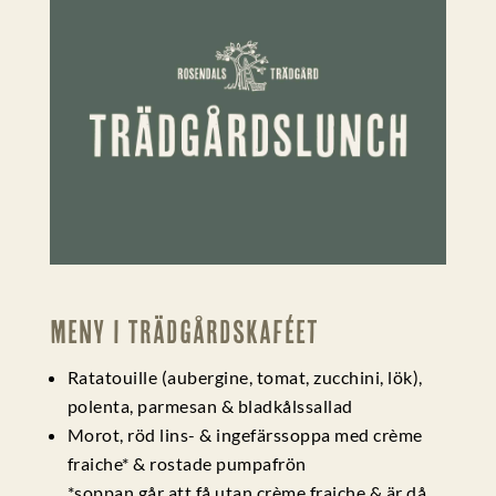
Meny i Trädgårdskaféet
Ratatouille (aubergine, tomat, zucchini, lök),
polenta, parmesan & bladkålssallad
Morot, röd lins- & ingefärssoppa med crème
fraiche* & rostade pumpafrön
*soppan går att få utan crème fraiche & är då