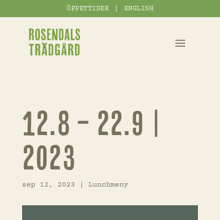
|
ÖPPETTIDER
ENGLISH
12.8 – 22.9 |
2023
sep 12, 2023
|
Lunchmeny