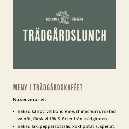
Meny i Trädgårdskaféet
Nu serverar vi:
Bakad kålrot, vit böncrème, chimichurri, rostad
valnöt, färsk vitlök & örter från trädgården
Bakad lax, pepparrotssås, kokt potatis, spenat,