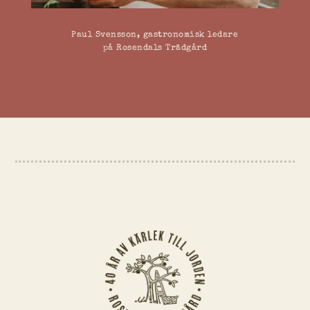
Paul Svensson, gastronomisk ledare
på Rosendals Trädgård