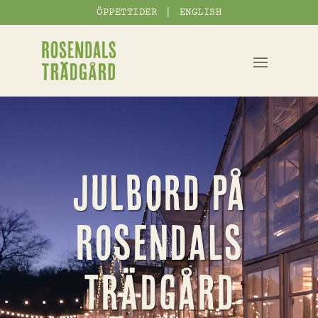
|
ÖPPETTIDER
ENGLISH
Videospelare
Julbord på
Rosendals
Trädgård