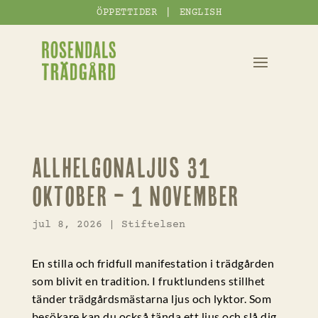
|
ÖPPETTIDER
ENGLISH
Allhelgonaljus 31
oktober – 1 november
jul 8, 2026
|
Stiftelsen
En stilla och fridfull manifestation i trädgården
som blivit en tradition. I fruktlundens stillhet
tänder trädgårdsmästarna ljus och lyktor. Som
besökare kan du också tända ett ljus och slå dig