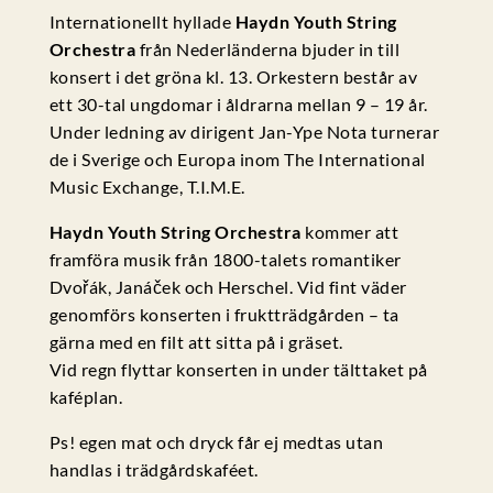
Internationellt hyllade
Haydn Youth String
Orchestra
från Nederländerna bjuder in till
konsert i det gröna kl. 13. Orkestern består av
ett 30-tal ungdomar i åldrarna mellan 9 – 19 år.
Under ledning av dirigent Jan-Ype Nota turnerar
de i Sverige och Europa inom The International
Music Exchange, T.I.M.E.
Haydn Youth String Orchestra
kommer att
framföra musik från 1800-talets romantiker
Dvořák, Janáček och Herschel. Vid fint väder
genomförs konserten i fruktträdgården – ta
gärna med en filt att sitta på i gräset.
Vid regn flyttar konserten in under tälttaket på
kaféplan.
Ps! egen mat och dryck får ej medtas utan
handlas i trädgårdskaféet.