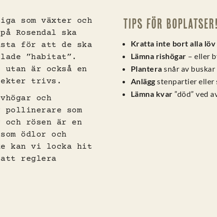
Tips för boplatser
tiga som växter och
 på Rosendal ska
Kratta inte bort alla löv
ästa för att de ska
Lämna rishögar
– eller b
llade ”habitat”.
Plantera
snår av buskar
, utan är också en
Anlägg
stenpartier elle
sekter trivs.
Lämna kvar
”död” ved a
övhögar och
r pollinerare som
r och rösen är en
 som ödlor och
ke kan vi locka hit
 att reglera