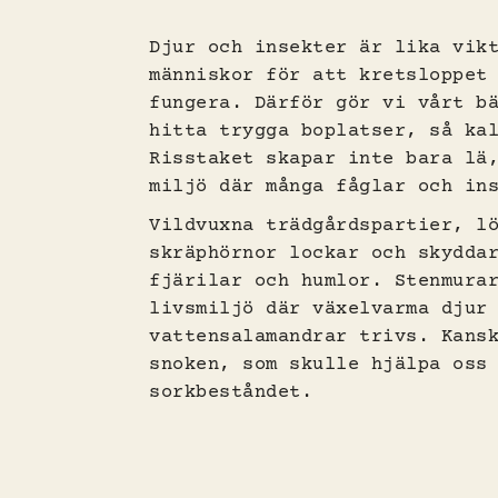
Djur och insekter är lika vik
människor för att kretsloppet
fungera. Därför gör vi vårt b
hitta trygga boplatser, så ka
Risstaket skapar inte bara lä
miljö där många fåglar och in
Vildvuxna trädgårdspartier, l
skräphörnor lockar och skydda
fjärilar och humlor. Stenmura
livsmiljö där växelvarma djur
vattensalamandrar trivs. Kans
snoken, som skulle hjälpa oss
sorkbeståndet.