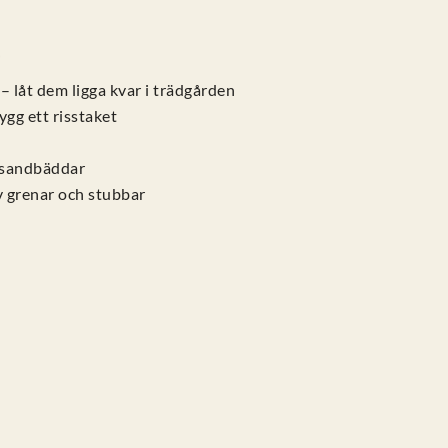
!
– låt dem ligga kvar i trädgården
ygg ett risstaket
r sandbäddar
v grenar och stubbar